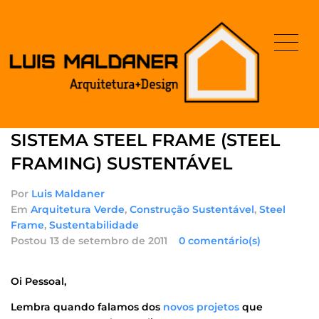
SISTEMA STEEL FRAME (STEEL
FRAMING) SUSTENTÁVEL
Por
Luis Maldaner
Em
Arquitetura Verde
,
Construção Sustentável
,
Steel
Frame
,
Sustentabilidade
Postou
13 de setembro de 2011
0 comentário(s)
Oi Pessoal,
Lembra quando falamos dos
novos projetos
que