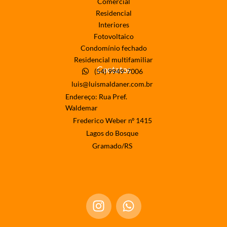
Comercial
Residencial
Interiores
Fotovoltaico
Condomínio fechado
Residencial multifamiliar
Contatos
(54) 9949-7006
luis@luismaldaner.com.br
Endereço: Rua Pref.
Waldemar
Frederico Weber nº 1415
Lagos do Bosque
Gramado/RS