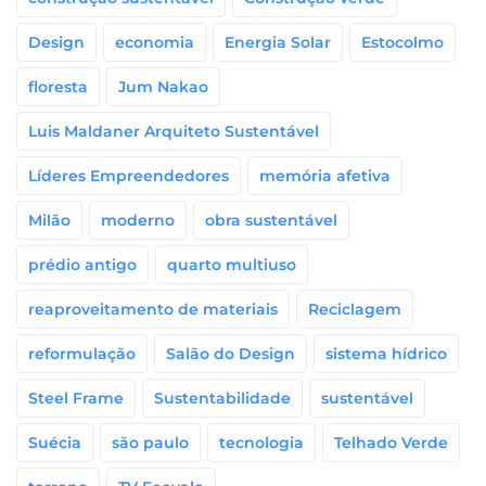
Design
economia
Energia Solar
Estocolmo
floresta
Jum Nakao
Luis Maldaner Arquiteto Sustentável
Líderes Empreendedores
memória afetiva
Milão
moderno
obra sustentável
prédio antigo
quarto multiuso
reaproveitamento de materiais
Reciclagem
reformulação
Salão do Design
sistema hídrico
Steel Frame
Sustentabilidade
sustentável
Suécia
são paulo
tecnologia
Telhado Verde