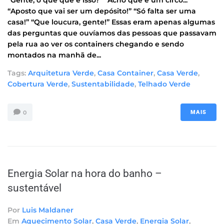
“Gente, o que que é isso?” “Acho que é um circo...”
“Aposto que vai ser um depósito!” “Só falta ser uma
casa!” “Que loucura, gente!” Essas eram apenas algumas
das perguntas que ouvíamos das pessoas que passavam
pela rua ao ver os containers chegando e sendo
montados na manhã de...
Tags:
Arquitetura Verde
,
Casa Container
,
Casa Verde
,
Cobertura Verde
,
Sustentabilidade
,
Telhado Verde
0
MAIS
Energia Solar na hora do banho –
sustentável
Por
Luis Maldaner
Em
Aquecimento Solar
,
Casa Verde
,
Energia Solar
,