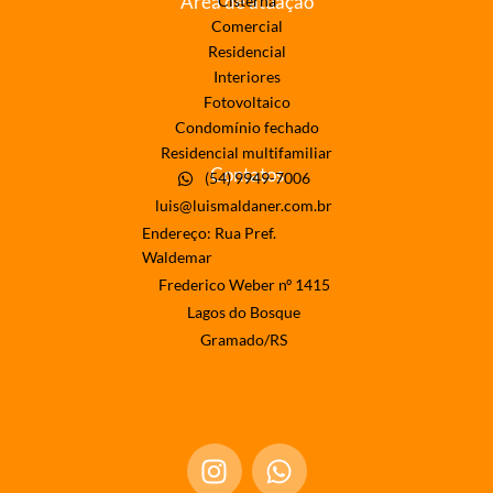
Área de atuação
Cisterna
Comercial
Residencial
Interiores
Fotovoltaico
Condomínio fechado
Residencial multifamiliar
Contatos
(54) 9949-7006
luis@luismaldaner.com.br
Endereço: Rua Pref.
Waldemar
Frederico Weber nº 1415
Lagos do Bosque
Gramado/RS