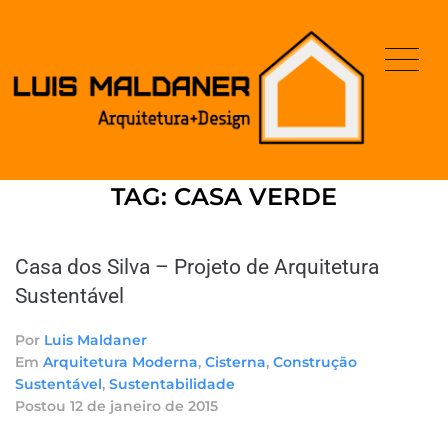
TAG:
CASA VERDE
Casa dos Silva – Projeto de Arquitetura
Sustentável
Por
Luis Maldaner
Em
Arquitetura Moderna
,
Cisterna
,
Construção
Sustentável
,
Sustentabilidade
Postou
12 de janeiro de 2015