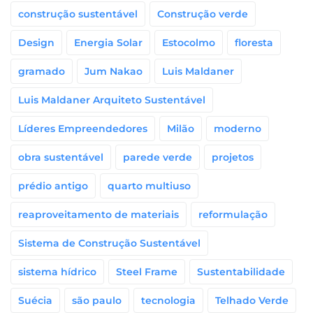
construção sustentável
Construção verde
Design
Energia Solar
Estocolmo
floresta
gramado
Jum Nakao
Luis Maldaner
Luis Maldaner Arquiteto Sustentável
Líderes Empreendedores
Milão
moderno
obra sustentável
parede verde
projetos
prédio antigo
quarto multiuso
reaproveitamento de materiais
reformulação
Sistema de Construção Sustentável
sistema hídrico
Steel Frame
Sustentabilidade
Suécia
são paulo
tecnologia
Telhado Verde