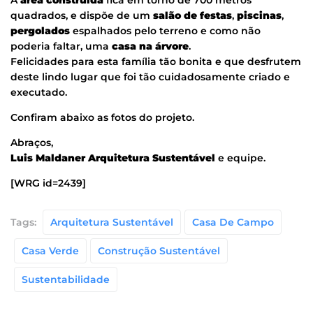
A
área construída
fica em torno de 700 metros
quadrados, e dispõe de um
salão de festas
,
piscinas
,
pergolados
espalhados pelo terreno e como não
poderia faltar, uma
casa na árvore
.
Felicidades para esta família tão bonita e que desfrutem
deste lindo lugar que foi tão cuidadosamente criado e
executado.
Confiram abaixo as fotos do projeto.
Abraços,
Luis Maldaner Arquitetura Sustentável
e equipe.
[WRG id=2439]
Tags:
Arquitetura Sustentável
Casa De Campo
Casa Verde
Construção Sustentável
Sustentabilidade