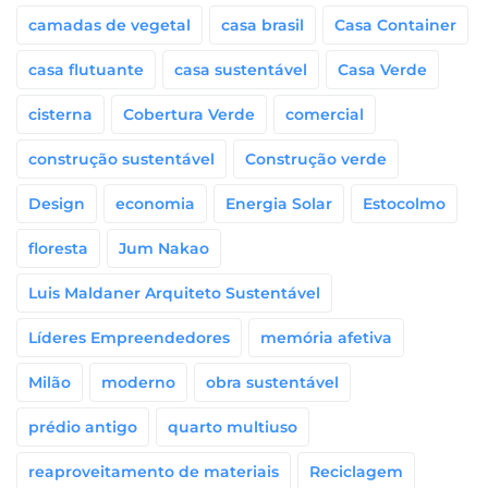
camadas de vegetal
casa brasil
Casa Container
casa flutuante
casa sustentável
Casa Verde
cisterna
Cobertura Verde
comercial
construção sustentável
Construção verde
Design
economia
Energia Solar
Estocolmo
floresta
Jum Nakao
Luis Maldaner Arquiteto Sustentável
Líderes Empreendedores
memória afetiva
Milão
moderno
obra sustentável
prédio antigo
quarto multiuso
reaproveitamento de materiais
Reciclagem