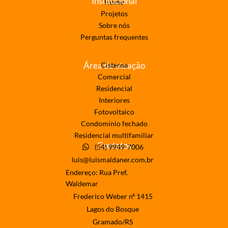
Institucional
Home
Projetos
Sobre nós
Perguntas frequentes
Área de atuação
Cisterna
Comercial
Residencial
Interiores
Fotovoltaico
Condomínio fechado
Residencial multifamiliar
Contatos
(54) 9949-7006
luis@luismaldaner.com.br
Endereço: Rua Pref.
Waldemar
Frederico Weber nº 1415
Lagos do Bosque
Gramado/RS