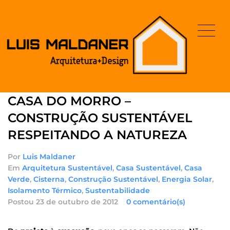
CASA DO MORRO –
CONSTRUÇÃO SUSTENTÁVEL
RESPEITANDO A NATUREZA
Por
Luis Maldaner
Em
Arquitetura Sustentável
,
Casa Sustentável
,
Casa
Verde
,
Cisterna
,
Construção Sustentável
,
Energia Solar
,
Isolamento Térmico
,
Sustentabilidade
Postou
23 de outubro de 2012
0 comentário(s)