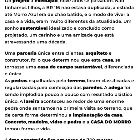
Do
projeto
à
execução
, nove anos se passaram. Não
tínhamos filhos, a BR 116 não estava duplicada, a estrada
até Morro Azul era de chão batido, e o modo de viver a
casa e a vida, eram muito diferentes da atualidade. Um
sonho
sustentável
idealizado e concluído como
projetado, um carinho e uma amizade que está
atravessando uma década.
Uma
parceria
única entre clientes,
arquiteto
e
construtor, foi o que determinou que esta
casa
, se
tornasse uma
casa de campo sustentável
, diferenciada
e única.
As
pedras
espalhadas pelo
terreno
, foram classificadas e
regularizadas para confecção das
paredes
. A
adega
foi
sendo implodida pouco a pouco com resultado plástico
único. A
lareira
aconteceu ao redor de uma enorme
pedra onde sentamos na primeira visita ao terreno, que
de certa forma determinou a
implantação da casa
.
Concreto
,
madeira
,
vidro
e
pedra
e a
CASA DO MORRO
tomou forma e vida.