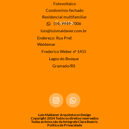
Fotovoltaico
Condomínio fechado
Residencial multifamiliar
Contatos
(54) 9949-7006
luis@luismaldaner.com.br
Endereço: Rua Pref.
Waldemar
Frederico Weber nº 1415
Lagos do Bosque
Gramado/RS
Luis Maldaner Arquitetura+Design
Copyright 2024 Todos os direitos reservados
Todas as fotos são da fotógrafa Clara Beatriz
Política de Privacidade