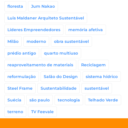
floresta
Jum Nakao
Luis Maldaner Arquiteto Sustentável
Líderes Empreendedores
memória afetiva
Milão
moderno
obra sustentável
prédio antigo
quarto multiuso
reaproveitamento de materiais
Reciclagem
reformulação
Salão do Design
sistema hídrico
Steel Frame
Sustentabilidade
sustentável
Suécia
são paulo
tecnologia
Telhado Verde
terreno
TV Feevale