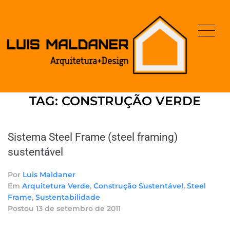
TAG:
CONSTRUÇÃO VERDE
Sistema Steel Frame (steel framing)
sustentável
Por
Luis Maldaner
Em
Arquitetura Verde
,
Construção Sustentável
,
Steel
Frame
,
Sustentabilidade
Postou
13 de setembro de 2011