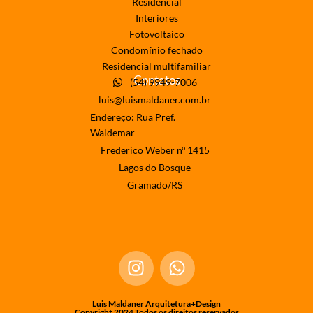
Residencial
Interiores
Fotovoltaico
Condomínio fechado
Residencial multifamiliar
Contatos
(54) 9949-7006
luis@luismaldaner.com.br
Endereço: Rua Pref.
Waldemar
Frederico Weber nº 1415
Lagos do Bosque
Gramado/RS
Luis Maldaner Arquitetura+Design
Copyright 2024 Todos os direitos reservados