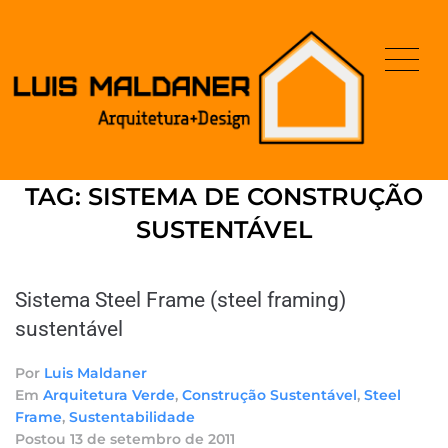
TAG:
SISTEMA DE CONSTRUÇÃO
SUSTENTÁVEL
Sistema Steel Frame (steel framing)
sustentável
Por
Luis Maldaner
Em
Arquitetura Verde
,
Construção Sustentável
,
Steel
Frame
,
Sustentabilidade
Postou
13 de setembro de 2011