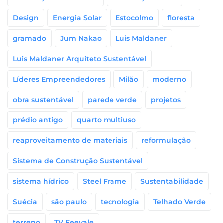
Design
Energia Solar
Estocolmo
floresta
gramado
Jum Nakao
Luis Maldaner
Luis Maldaner Arquiteto Sustentável
Líderes Empreendedores
Milão
moderno
obra sustentável
parede verde
projetos
prédio antigo
quarto multiuso
reaproveitamento de materiais
reformulação
Sistema de Construção Sustentável
sistema hídrico
Steel Frame
Sustentabilidade
Suécia
são paulo
tecnologia
Telhado Verde
terreno
TV Feevale