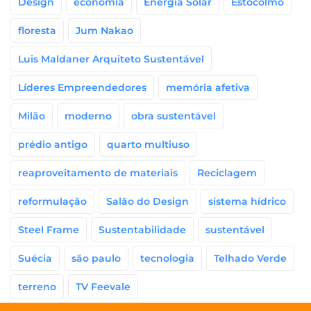
Design
economia
Energia Solar
Estocolmo
floresta
Jum Nakao
Luis Maldaner Arquiteto Sustentável
Líderes Empreendedores
memória afetiva
Milão
moderno
obra sustentável
prédio antigo
quarto multiuso
reaproveitamento de materiais
Reciclagem
reformulação
Salão do Design
sistema hídrico
Steel Frame
Sustentabilidade
sustentável
Suécia
são paulo
tecnologia
Telhado Verde
terreno
TV Feevale