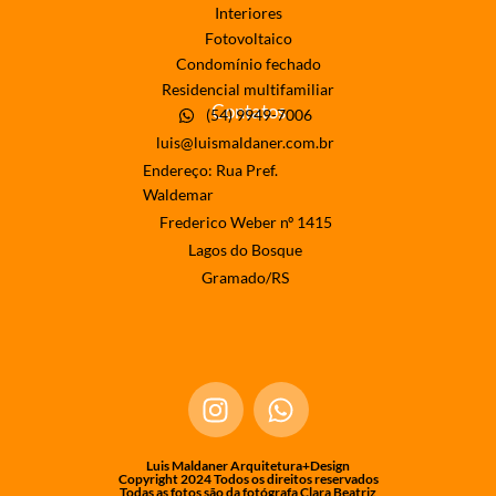
Interiores
Fotovoltaico
Condomínio fechado
Residencial multifamiliar
Contatos
(54) 9949-7006
luis@luismaldaner.com.br
Endereço: Rua Pref.
Waldemar
Frederico Weber nº 1415
Lagos do Bosque
Gramado/RS
Luis Maldaner Arquitetura+Design
Copyright 2024 Todos os direitos reservados
Todas as fotos são da fotógrafa Clara Beatriz