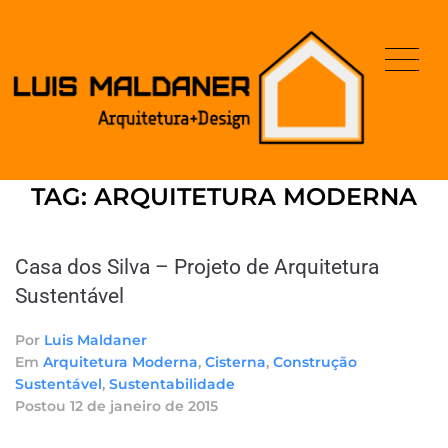
TAG:
ARQUITETURA MODERNA
Casa dos Silva – Projeto de Arquitetura
Sustentável
Por
Luis Maldaner
Em
Arquitetura Moderna
,
Cisterna
,
Construção
Sustentável
,
Sustentabilidade
Postou
12 de janeiro de 2015