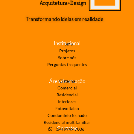
Transformando ideias em realidade
Institucional
Home
Projetos
Sobre nós
Perguntas frequentes
Área de atuação
Cisterna
Comercial
Residencial
Interiores
Fotovoltaico
Condomínio fechado
Residencial multifamiliar
Contatos
(54) 9949-7006