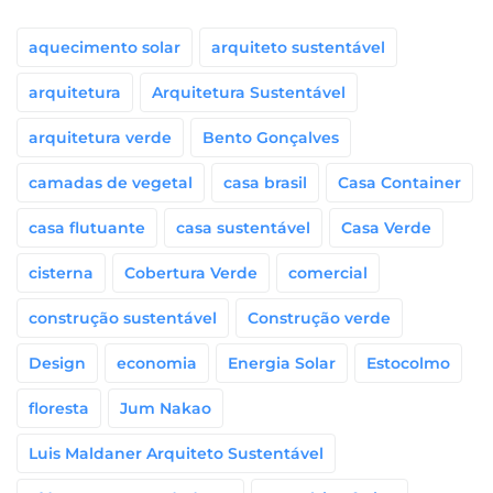
aquecimento solar
arquiteto sustentável
arquitetura
Arquitetura Sustentável
arquitetura verde
Bento Gonçalves
camadas de vegetal
casa brasil
Casa Container
casa flutuante
casa sustentável
Casa Verde
cisterna
Cobertura Verde
comercial
construção sustentável
Construção verde
Design
economia
Energia Solar
Estocolmo
floresta
Jum Nakao
Luis Maldaner Arquiteto Sustentável