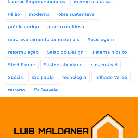
Líderes Empreendedores
memória afetiva
Milão
moderno
obra sustentável
prédio antigo
quarto multiuso
reaproveitamento de materiais
Reciclagem
reformulação
Salão do Design
sistema hídrico
Steel Frame
Sustentabilidade
sustentável
Suécia
são paulo
tecnologia
Telhado Verde
terreno
TV Feevale