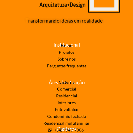
Transformando ideias em realidade
Institucional
Home
Projetos
Sobre nós
Perguntas frequentes
Área de atuação
Cisterna
Comercial
Residencial
Interiores
Fotovoltaico
Condomínio fechado
Residencial multifamiliar
Contatos
(54) 9949-7006