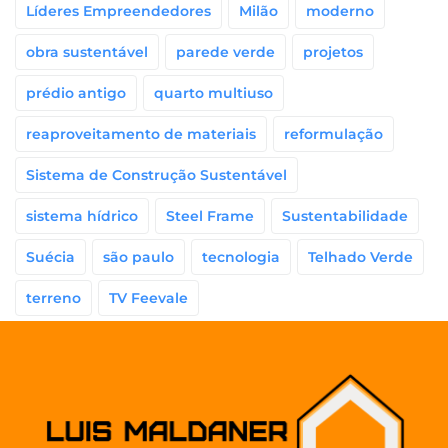
Líderes Empreendedores
Milão
moderno
obra sustentável
parede verde
projetos
prédio antigo
quarto multiuso
reaproveitamento de materiais
reformulação
Sistema de Construção Sustentável
sistema hídrico
Steel Frame
Sustentabilidade
Suécia
são paulo
tecnologia
Telhado Verde
terreno
TV Feevale