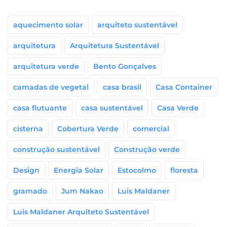
aquecimento solar
arquiteto sustentável
arquitetura
Arquitetura Sustentável
arquitetura verde
Bento Gonçalves
camadas de vegetal
casa brasil
Casa Container
casa flutuante
casa sustentável
Casa Verde
cisterna
Cobertura Verde
comercial
construção sustentável
Construção verde
Design
Energia Solar
Estocolmo
floresta
gramado
Jum Nakao
Luis Maldaner
Luis Maldaner Arquiteto Sustentável