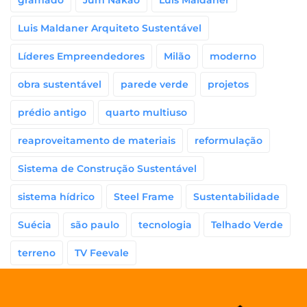
gramado
Jum Nakao
Luis Maldaner
Luis Maldaner Arquiteto Sustentável
Líderes Empreendedores
Milão
moderno
obra sustentável
parede verde
projetos
prédio antigo
quarto multiuso
reaproveitamento de materiais
reformulação
Sistema de Construção Sustentável
sistema hídrico
Steel Frame
Sustentabilidade
Suécia
são paulo
tecnologia
Telhado Verde
terreno
TV Feevale