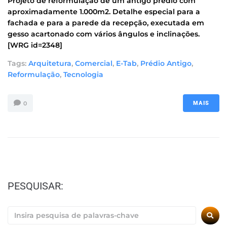
Projeto de reformulação de um antigo prédio com
aproximadamente 1.000m2. Detalhe especial para a
fachada e para a parede da recepção, executada em
gesso acartonado com vários ângulos e inclinações.
[WRG id=2348]
Tags:
Arquitetura
,
Comercial
,
E-Tab
,
Prédio Antigo
,
Reformulação
,
Tecnologia
0
MAIS
PESQUISAR: