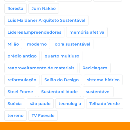
floresta
Jum Nakao
Luis Maldaner Arquiteto Sustentável
Líderes Empreendedores
memória afetiva
Milão
moderno
obra sustentável
prédio antigo
quarto multiuso
reaproveitamento de materiais
Reciclagem
reformulação
Salão do Design
sistema hídrico
Steel Frame
Sustentabilidade
sustentável
Suécia
são paulo
tecnologia
Telhado Verde
terreno
TV Feevale