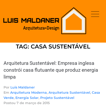
TAG:
CASA SUSTENTÁVEL
Arquitetura Sustentável: Empresa inglesa
constrói casa flutuante que produz energia
limpa
Por
Luis Maldaner
Em
Arquitetura Moderna
,
Arquitetura Sustentável
,
Casa
Verde
,
Energia Solar
,
Projeto Sustentável
Postou
7 de março de 2015