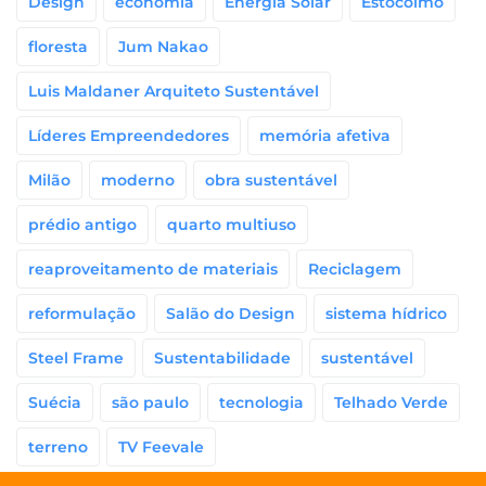
Design
economia
Energia Solar
Estocolmo
floresta
Jum Nakao
Luis Maldaner Arquiteto Sustentável
Líderes Empreendedores
memória afetiva
Milão
moderno
obra sustentável
prédio antigo
quarto multiuso
reaproveitamento de materiais
Reciclagem
reformulação
Salão do Design
sistema hídrico
Steel Frame
Sustentabilidade
sustentável
Suécia
são paulo
tecnologia
Telhado Verde
terreno
TV Feevale