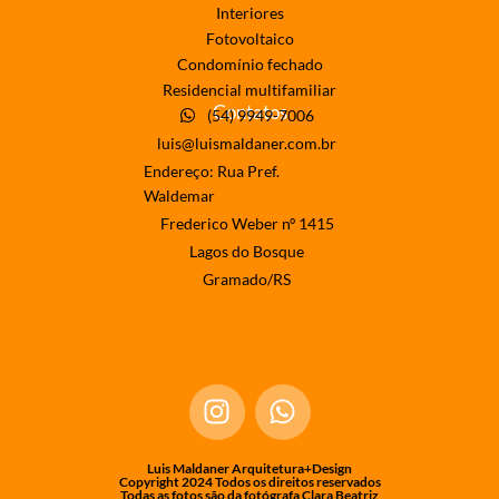
Interiores
Fotovoltaico
Condomínio fechado
Residencial multifamiliar
Contatos
(54) 9949-7006
luis@luismaldaner.com.br
Endereço: Rua Pref.
Waldemar
Frederico Weber nº 1415
Lagos do Bosque
Gramado/RS
Luis Maldaner Arquitetura+Design
Copyright 2024 Todos os direitos reservados
Todas as fotos são da fotógrafa Clara Beatriz